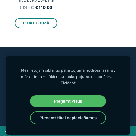
alco bye® 20-paka
€110,00
€120,00
IELIKT GROZĀ
KONTAKTI
PIRKŠANAS NOTEIKUMI
PRIVĀTUMA POLITIKA
SĪKDATNES
Mēs lietojam sīkfailus pakalpojuma nodrošināšanai,
mārketinga nolūkiem un pakalpojuma uzlabošanai.
Pielāgot
Pieņemt visus
Pieņemt tikai nepieciešamos