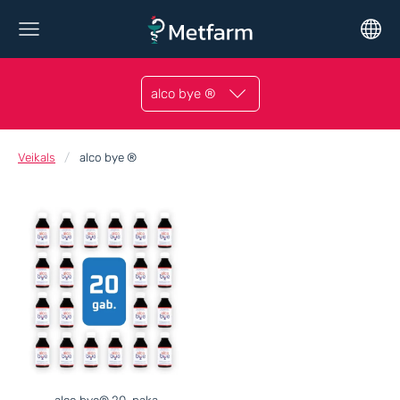
alco bye ®
Veikals
alco bye ®